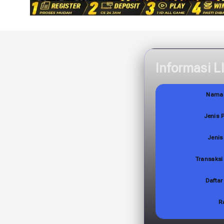
Informasi 
Nama 
Jenis 
Jenis
Transaks
Daftar
R