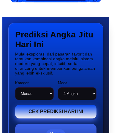
Prediksi Angka Jitu
Hari Ini
Mulai eksplorasi dari pasaran favorit dan
temukan kombinasi angka melalui sistem
modern yang cepat, intuitif, serta
dirancang untuk memberikan pengalaman
yang lebih eksklusif.
Kategori
Mode
CEK PREDIKSI HARI INI