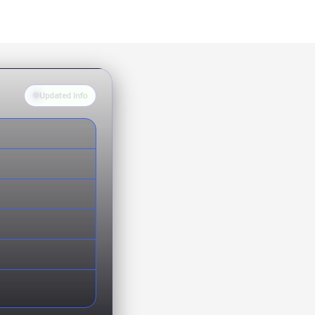
Updated Info