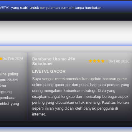
 LIVETV1 yang stabil untuk pengalaman bermain tanpa hambatan.
Bambang Utomo â€¢
4 Feb 2026
06 Feb 2026
Sukabumi
LIVETV1 GACOR
 paling
Saya sangat merekomendasikan update bocoran game
u dalam
online paling gacor pol dari pusat bagi para pemain yang
r
sering mengalami kebuntuan strategi. Data yang
sung
disajikan sangat lengkap dan mencakup berbagai aspek
mbaca.
penting yang dibutuhkan untuk menang. Kualitas konten
el yang
seperti inilah yang dicari oleh banyak pengguna di
internet.