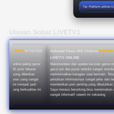
Tip: Platform pilihan
Ulasan Sobat LIVETV1
Achmad Fauzi â€¢ Cirebon
02 Feb 2026
0
LIVETV1 ONLINE
me online paling gacor
Rekomendasi dari update bocoran game online
emilih jenis hiburan
gacor pol dari pusat terbukti sangat membant
rmasi yang diberikan
meminimalkan kerugian saat bermain. Struktu
kat akurasi yang sangat
penulisan informasinya sangat jelas dan lang
ya kini menjadi jauh
memberikan poin penting yang dibutuhkan pe
rian yang berkualitas ini.
Saya merasa beruntung bisa menemukan artik
sangat informatif seperti ini sekarang.